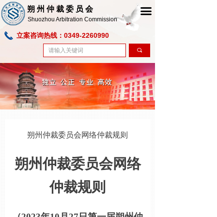
朔州仲裁委员会
首页
끀
Shuozhou Arbitration Commission
关于朔仲
끅
立案咨询热线：0349-2260990
끠
仲裁指南
仲裁员之窗
仲裁法规
在线服务
朔州仲裁委员会网络仲裁规则
美丽朔州
朔州
仲裁委员会网络
仲裁规则
（
2023
年
10
月
27
日第
一
届
朔州
仲